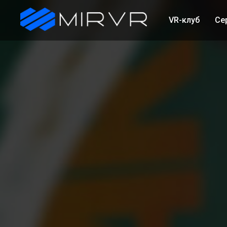
VR-клуб
Се