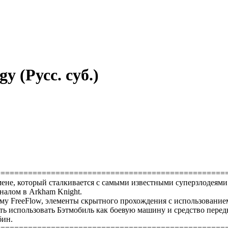
y (Русс. суб.)
==================================================
ене, который сталкивается с самыми известными суперзлодеям
налом в Arkham Knight.
му FreeFlow, элементы скрытного прохождения с использованием
ь использовать Бэтмобиль как боевую машину и средство передв
бин.