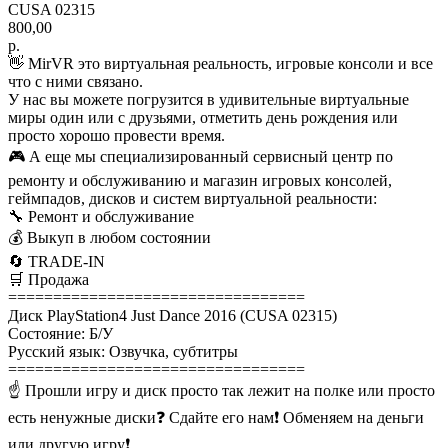
CUSA 02315
800,00
р.
👋 MirVR это виртуальная реальность, игровые консоли и все
что с ними связано.
У нас вы можете погрузится в удивительные виртуальные
миры один или с друзьями, отметить день рождения или
просто хорошо провести время.
🎮 А еще мы специализированный сервисный центр по
ремонту и обслуживанию и магазин игровых консолей,
геймпадов, дисков и систем виртуальной реальности:
🔧 Ремонт и обслуживание
💰 Выкуп в любом состоянии
🔄 TRADE-IN
🛒 Продажа
=================================
Диск PlayStation4 Just Dance 2016 (CUSA 02315)
Состояние: Б/У
Русский язык: Озвучка, субтитры
=================================
☝ Прошли игру и диск просто так лежит на полке или просто
есть ненужные диски❓ Сдайте его нам❗ Обменяем на деньги
или другую игру❗