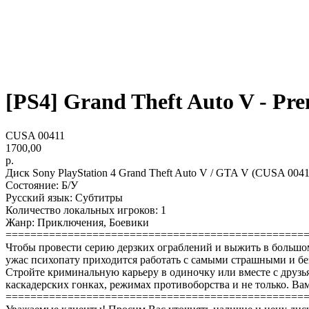
[PS4] Grand Theft Auto V - Pre
CUSA 00411
1700,00
р.
Диск Sony PlayStation 4 Grand Theft Auto V / GTA V (CUSA 0041
Состояние: Б/У
Русский язык: Субтитры
Количество локальных игроков: 1
Жанр: Приключения, Боевики
================================================
Чтобы провести серию дерзких ограблений и выжить в большо
ужас психопату приходится работать с самыми страшными и 
Стройте криминальную карьеру в одиночку или вместе с друзь
каскадерских гонках, режимах противоборства и не только. В
================================================