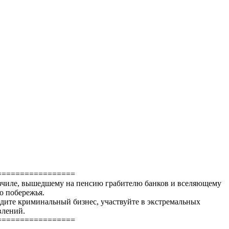
=================
ловчиле, вышедшему на пенсию грабителю банков и вселяющему
о побережья.
одите криминальный бизнес, участвуйте в экстремальных
влений.
=================