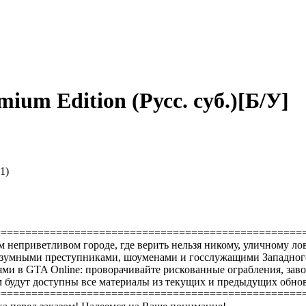
mium Edition (Русс. суб.)[Б/У]
1)
==================================================
м неприветливом городе, где верить нельзя никому, уличному 
безумными преступниками, шоуменами и госслужащими Западног
ями в GTA Online: проворачивайте рискованные ограбления, зав
ам будут доступны все материалы из текущих и предыдущих обно
==================================================