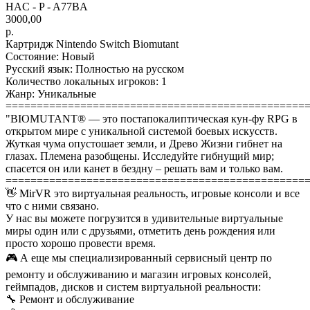
HAC - P - A77BA
3000,00
р.
Картридж Nintendo Switch Biomutant
Состояние: Новый
Русский язык: Полностью на русском
Количество локальных игроков: 1
Жанр: Уникальные
================================================
"BIOMUTANT® — это постапокалиптическая кун-фу RPG в
открытом мире с уникальной системой боевых искусств.
Жуткая чума опустошает земли, и Древо Жизни гибнет на
глазах. Племена разобщены. Исследуйте гибнущий мир;
спасется он или канет в бездну – решать вам и только вам.
================================================
👋 MirVR это виртуальная реальность, игровые консоли и все
что с ними связано.
У нас вы можете погрузится в удивительные виртуальные
миры один или с друзьями, отметить день рождения или
просто хорошо провести время.
🎮 А еще мы специализированный сервисный центр по
ремонту и обслуживанию и магазин игровых консолей,
геймпадов, дисков и систем виртуальной реальности:
🔧 Ремонт и обслуживание