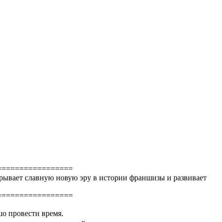
=================
открывает славную новую эру в истории франшизы и развивает
=================
шо провести время.