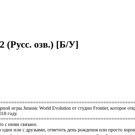
 (Русс. озв.) [Б/У]
==================================================
ной игры Jurassic World Evolution от студии Frontier, которое 
18 году.
==================================================
то с ними связано.
 один или с друзьями, отметить день рождения или просто хоро