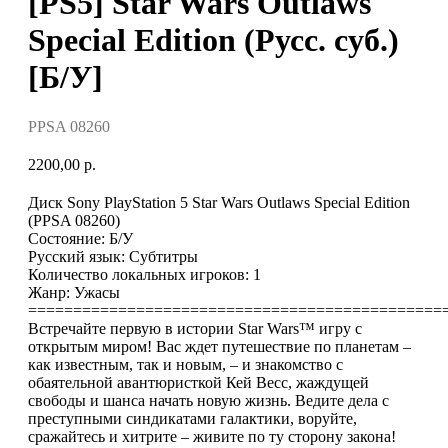
[PS5] Star Wars Outlaws
Special Edition (Русс. суб.)
[Б/У]
PPSA 08260
2200,00
р.
Диск Sony PlayStation 5 Star Wars Outlaws Special Edition
(PPSA 08260)
Состояние: Б/У
Русский язык: Субтитры
Количество локальных игроков: 1
Жанр: Ужасы
==============================================
Встречайте первую в истории Star Wars™ игру с
открытым миром! Вас ждет путешествие по планетам –
как известным, так и новым, – и знакомство с
обаятельной авантюристкой Кей Весс, жаждущей
свободы и шанса начать новую жизнь. Ведите дела с
преступными синдикатами галактики, воруйте,
сражайтесь и хитрите – живите по ту сторону закона!