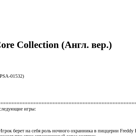
ore Collection (Англ. вер.)
(PPSA-01532)
==================================================
я следующие игры:
. Игрок берет на себя роль ночного охранника в пиццерии Freddy