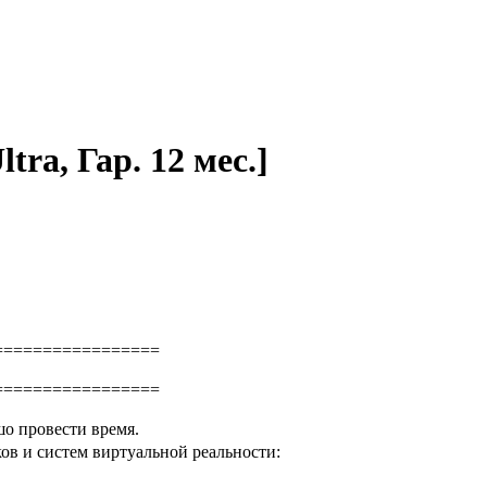
ra, Гар. 12 мес.]
=================
=================
шо провести время.
в и систем виртуальной реальности: