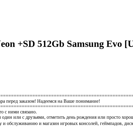
on +SD 512Gb Samsung Evo [Ult
==================================================
ра перед заказом! Надеемся на Ваше понимание!
==================================================
то с ними связано.
 один или с друзьями, отметить день рождения или просто хоро
 и обслуживанию и магазин игровых консолей, геймпадов, диско