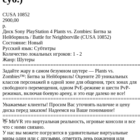
CUSA 10852
2900,00
р.
Диск Sony PlayStation 4 Plants vs. Zombies: Битва за
Нейборвиль / Battle for Neighborville (CUSA 10852)
Состояние: Новый
Русский язык: Cубтитры
Количество локальных игроков: 1 - 2
Жанр: Шутеры
================================================
Задайте жару в самом безумном шутере — Plants vs.
Zombies™: Битва за Нейборвиль! Оцените 20 уникальных
классов персонажей в одной зоне для общения, трех зонах для
свободного перемещения, одном PvE-режиме и шести PvP-
режимах, включая боевую арену, и это еще далеко не все!
================================================
Уважаемые клиенты! Просим Вас уточнять наличие и цену
диска перед заказом! Надеемся на Ваше понимание!
================================================
👋 MirVR это виртуальная реальность, игровые консоли и все
что с ними связано.
У нас вы можете погрузится в удивительные виртуальные
миры один или с друзьями, отметить день рождения или