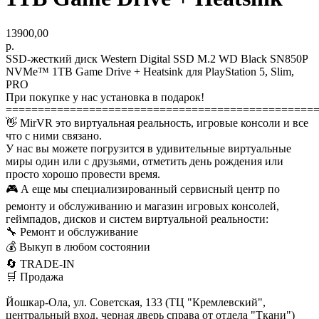
13900,00
р.
SSD-жесткий диск Western Digital SSD M.2 WD Black SN850P
NVMe™ 1TB Game Drive + Heatsink для PlayStation 5, Slim,
PRO
При покупке у нас установка в подарок!
================================================
👋 MirVR это виртуальная реальность, игровые консоли и все
что с ними связано.
У нас вы можете погрузится в удивительные виртуальные
миры один или с друзьями, отметить день рождения или
просто хорошо провести время.
🎮 А еще мы специализированный сервисный центр по
ремонту и обслуживанию и магазин игровых консолей,
геймпадов, дисков и систем виртуальной реальности:
🔧 Ремонт и обслуживание
💰 Выкуп в любом состоянии
🔄 TRADE-IN
🛒 Продажа
Йошкар-Ола, ул. Советская, 133 (ТЦ "Кремлевский",
центральный вход, черная дверь справа от отдела "Ткани")