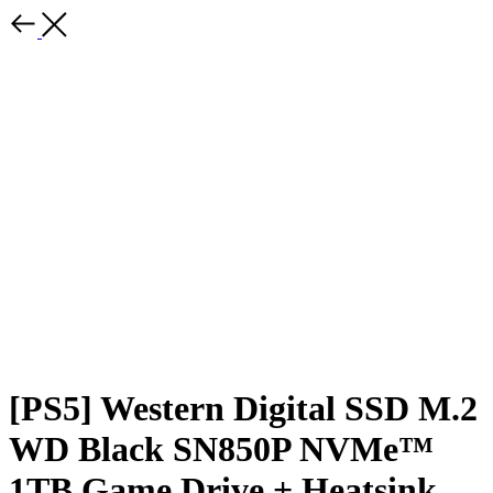
[PS5] Western Digital SSD M.2
WD Black SN850P NVMe™
1TB Game Drive + Heatsink