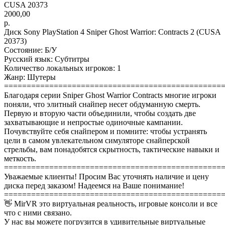
CUSA 20373
2000,00
р.
Диск Sony PlayStation 4 Sniper Ghost Warrior: Contracts 2 (CUSA
20373)
Состояние: Б/У
Русский язык: Субтитры
Количество локальных игроков: 1
Жанр: Шутеры
================================================
Благодаря серии Sniper Ghost Warrior Contracts многие игроки
поняли, что элитный снайпер несет обдуманную смерть.
Первую и вторую части объединили, чтобы создать две
захватывающие и непростые одиночные кампании.
Почувствуйте себя снайпером и помните: чтобы устранять
цели в самом увлекательном симуляторе снайперской
стрельбы, вам понадобятся скрытность, тактические навыки и
меткость.
================================================
Уважаемые клиенты! Просим Вас уточнять наличие и цену
диска перед заказом! Надеемся на Ваше понимание!
================================================
👋 MirVR это виртуальная реальность, игровые консоли и все
что с ними связано.
У нас вы можете погрузится в удивительные виртуальные