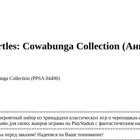
tles: Cowabunga Collection (Анг
unga Collection (PPSA 04490)
==================================================
 невероятный набор из тринадцати классических игр о черепашка
ми для своих жанров играми на PlayStation с фантастическим 
==================================================
а перед заказом! Надеемся на Ваше понимание!