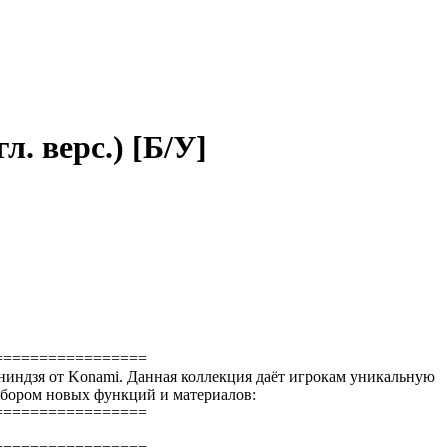
л. верс.) [Б/У]
=================
х-ниндзя от Konami. Данная коллекция даёт игрокам уникальную
набором новых функций и материалов:
=================