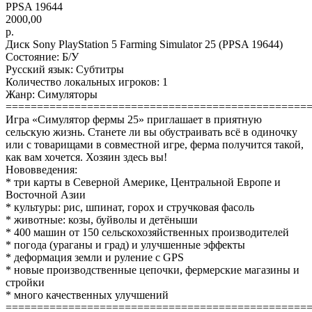
PPSA 19644
2000,00
р.
Диск Sony PlayStation 5 Farming Simulator 25 (PPSA 19644)
Состояние: Б/У
Русский язык: Субтитры
Количество локальных игроков: 1
Жанр: Симуляторы
================================================
Игра «Симулятор фермы 25» приглашает в приятную
сельскую жизнь. Станете ли вы обустраивать всё в одиночку
или с товарищами в совместной игре, ферма получится такой,
как вам хочется. Хозяин здесь вы!
Нововведения:
* три карты в Северной Америке, Центральной Европе и
Восточной Азии
* культуры: рис, шпинат, горох и стручковая фасоль
* животные: козы, буйволы и детёныши
* 400 машин от 150 сельскохозяйственных производителей
* погода (ураганы и град) и улучшенные эффекты
* деформация земли и руление с GPS
* новые производственные цепочки, фермерские магазины и
стройки
* много качественных улучшений
================================================