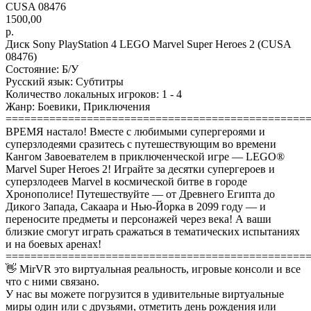
CUSA 08476
1500,00
р.
Диск Sony PlayStation 4 LEGO Marvel Super Heroes 2 (CUSA
08476)
Состояние: Б/У
Русский язык: Субтитры
Количество локальных игроков: 1 - 4
Жанр: Боевики, Приключения
================================================
ВРЕМЯ настало! Вместе с любимыми супергероями и
суперзлодеями сразитесь с путешествующим во времени
Кангом Завоевателем в приключенческой игре — LEGO®
Marvel Super Heroes 2! Играйте за десятки супергероев и
суперзлодеев Marvel в космической битве в городе
Хронополисе! Путешествуйте — от Древнего Египта до
Дикого Запада, Сакаара и Нью-Йорка в 2099 году — и
переносите предметы и персонажей через века! А ваши
близкие смогут играть сражаться в тематических испытаниях
и на боевых аренах!
================================================
👋 MirVR это виртуальная реальность, игровые консоли и все
что с ними связано.
У нас вы можете погрузится в удивительные виртуальные
миры один или с друзьями, отметить день рождения или