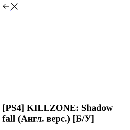
[PS4] KILLZONE: Shadow
fall (Англ. верс.) [Б/У]