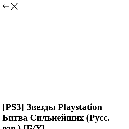
[PS3] Звезды Playstation
Битва Сильнейших (Русс.
озв.) [Б/У]