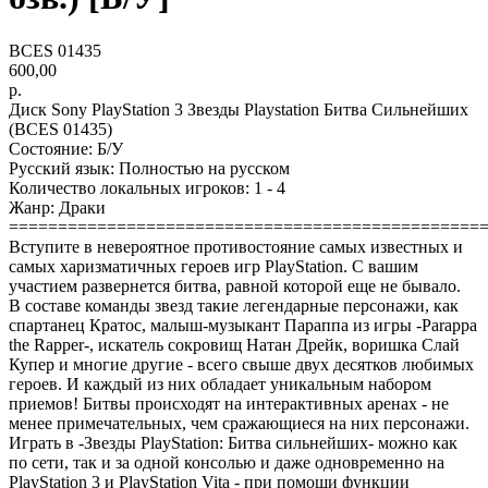
BCES 01435
600,00
р.
Диск Sony PlayStation 3 Звезды Playstation Битва Сильнейших
(BCES 01435)
Состояние: Б/У
Русский язык: Полностью на русском
Количество локальных игроков: 1 - 4
Жанр: Драки
================================================
Вступите в невероятное противостояние самых известных и
самых харизматичных героев игр PlayStation. С вашим
участием развернется битва, равной которой еще не бывало.
В составе команды звезд такие легендарные персонажи, как
спартанец Кратос, малыш-музыкант Параппа из игры -Parappa
the Rapper-, искатель сокровищ Натан Дрейк, воришка Слай
Купер и многие другие - всего свыше двух десятков любимых
героев. И каждый из них обладает уникальным набором
приемов! Битвы происходят на интерактивных аренах - не
менее примечательных, чем сражающиеся на них персонажи.
Играть в -Звезды PlayStation: Битва сильнейших- можно как
по сети, так и за одной консолью и даже одновременно на
PlayStation 3 и PlayStation Vita - при помощи функции