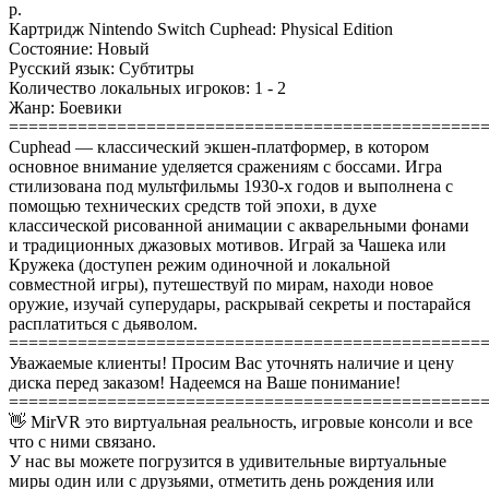
р.
Картридж Nintendo Switch Cuphead: Physical Edition
Состояние: Новый
Русский язык: Субтитры
Количество локальных игроков: 1 - 2
Жанр: Боевики
================================================
Cuphead — классический экшен-платформер, в котором
основное внимание уделяется сражениям с боссами. Игра
стилизована под мультфильмы 1930-х годов и выполнена с
помощью технических средств той эпохи, в духе
классической рисованной анимации с акварельными фонами
и традиционных джазовых мотивов. Играй за Чашека или
Кружека (доступен режим одиночной и локальной
совместной игры), путешествуй по мирам, находи новое
оружие, изучай суперудары, раскрывай секреты и постарайся
расплатиться с дьяволом.
================================================
Уважаемые клиенты! Просим Вас уточнять наличие и цену
диска перед заказом! Надеемся на Ваше понимание!
================================================
👋 MirVR это виртуальная реальность, игровые консоли и все
что с ними связано.
У нас вы можете погрузится в удивительные виртуальные
миры один или с друзьями, отметить день рождения или