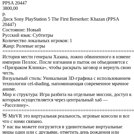
PPSA 20447
3800,00
р.
Диск Sony PlayStation 5 The First Berserker: Khazan (PPSA
20447)
Состояние: Новый
Русский язык: Субтитры
Количество локальных игроков: 1
Жанр: Ролевые игры
================================================
История мести генерала Хазана, ложно обвиненного в измене
империи Пеллос. После изгнания и пыток он объединяется с
«Призраком Клинка», чтобы раскрыть заговор и вернуть свою
честь.
Визуальный стиль: Уникальная 3D-графика с использованием
технологии cel-shading, напоминающая современное мрачное
аниме.
Мир и структура: Игра разбита на отдельные миссии, доступ к
которым осуществляется через центральный хаб —
«Расселину».
================================================
👋 MirVR это виртуальная реальность, игровые консоли и все
что с ними связано.
У нас вы можете погрузится в удивительные виртуальные
миры один или с друзьями, отметить день рождения или