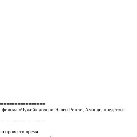
=================
ытий фильма «Чужой» дочери Эллен Рипли, Аманде, предстоит
=================
шо провести время.