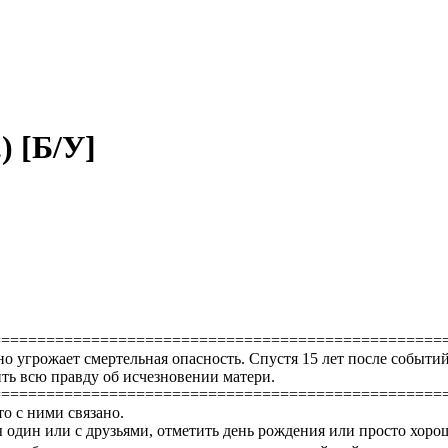
.) [Б/У]
==================================================
тоянно угрожает смертельная опасность. Спустя 15 лет после соб
ть всю правду об исчезновении матери.
==================================================
то с ними связано.
 один или с друзьями, отметить день рождения или просто хоро