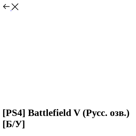
[PS4] Battlefield V (Русс. озв.)
[Б/У]