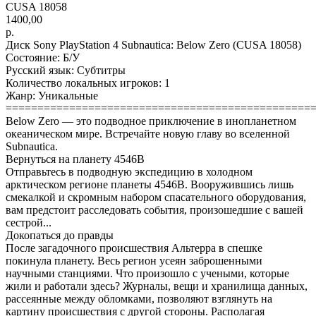
CUSA 18058
1400,00
р.
Диск Sony PlayStation 4 Subnautica: Below Zero (CUSA 18058)
Состояние: Б/У
Русский язык: Субтитры
Количество локальных игроков: 1
Жанр: Уникальные
================================================
Below Zero — это подводное приключение в инопланетном
океаническом мире. Встречайте новую главу во вселенной
Subnautica.
Вернуться на планету 4546B
Отправьтесь в подводную экспедицию в холодном
арктическом регионе планеты 4546B. Вооружившись лишь
смекалкой и скромным набором спасательного оборудования,
вам предстоит расследовать события, произошедшие с вашей
сестрой...
Докопаться до правды
После загадочного происшествия Альтерра в спешке
покинула планету. Весь регион усеян заброшенными
научными станциями. Что произошло с учеными, которые
жили и работали здесь? Журналы, вещи и хранилища данных,
рассеянные между обломками, позволяют взглянуть на
картину происшествия с другой стороны. Располагая