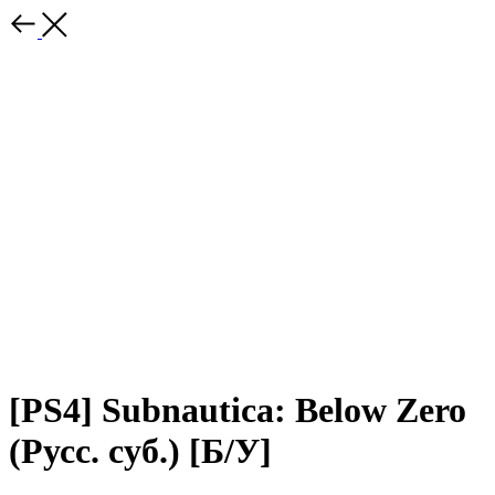
[PS4] Subnautica: Below Zero
(Русс. суб.) [Б/У]