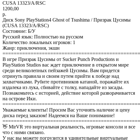
CUSA 13323/A/RSC
1200,00
р.
Диск Sony PlayStation4 Ghost of Tsushima / Призрак Цусимы
(CUSA 13323/A/RSC)
Состояние: Б/У
Русский язык: Полностью на русском
Количество локальных игроков: 1
Жанр: приключения, экшн
================================================
В игре Призрак Цусимы от Sucker Punch Productions и
PlayStation Studios вас ждет приключение в открытом мире
среди великолепных пейзажей Цусимы. Вам придется
отринуть правила и своим путем прийти к победе над
захватчиками. Рубите противников катаной, поражайте их
издалека из лука, сбивайте с толку, нападайте из засады.
Познакомьтесь с историей, действие которой разворачивается
на острове Ики.
================================================
Уважаемые клиенты! Просим Вас уточнять наличие и цену
диска перед заказом! Надеемся на Ваше понимание!
================================================
👋 MirVR это виртуальная реальность, игровые консоли и все
что с ними связано.
У нас вы можете погрузится в удивительные виртуальные