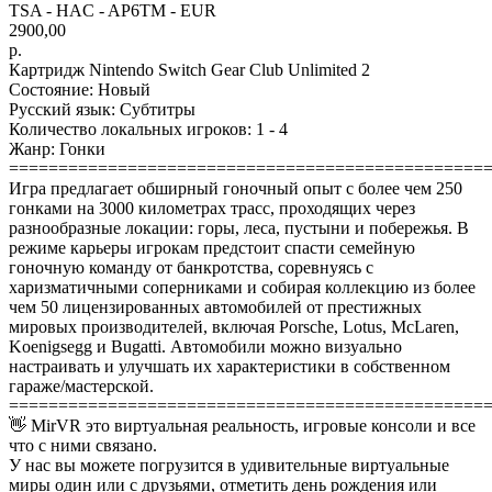
TSA - HAC - AP6TM - EUR
2900,00
р.
Картридж Nintendo Switch Gear Club Unlimited 2
Состояние: Новый
Русский язык: Субтитры
Количество локальных игроков: 1 - 4
Жанр: Гонки
================================================
Игра предлагает обширный гоночный опыт с более чем 250
гонками на 3000 километрах трасс, проходящих через
разнообразные локации: горы, леса, пустыни и побережья. В
режиме карьеры игрокам предстоит спасти семейную
гоночную команду от банкротства, соревнуясь с
харизматичными соперниками и собирая коллекцию из более
чем 50 лицензированных автомобилей от престижных
мировых производителей, включая Porsche, Lotus, McLaren,
Koenigsegg и Bugatti. Автомобили можно визуально
настраивать и улучшать их характеристики в собственном
гараже/мастерской.
================================================
👋 MirVR это виртуальная реальность, игровые консоли и все
что с ними связано.
У нас вы можете погрузится в удивительные виртуальные
миры один или с друзьями, отметить день рождения или