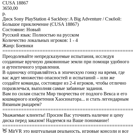
CUSA 18867
3650,00
р.
Диск Sony PlayStation 4 Sackboy: A Big Adventure / Сэкбой:
Большое приключение (CUSA 18867)
Состояние: Новый
Русский язык: Полностью на русском
Количество локальных игроков: 1 - 4
Жанр: Боевики
================================================
Преодолевайте непредсказуемые испытания, исследуя
созданные вручную диковинные земли при помощи удобного
и аутентичного управления.
В одиночку отправляйтесь в эпическую гонку на время, где
вас ждет множество опасностей и испытаний – или же
создайте команды, состоящие из 2-4 игроков, чтобы отлично
поразвлечься, выполняя самые забавные задания.
Вам по силам спасти Мир творчества от подлого Векса и его
кошмарного изобретения Хаосинатора... и стать легендарным
Вязаным рыцарем?
================================================
Уважаемые клиенты! Просим Вас уточнять наличие и цену
диска перед заказом! Надеемся на Ваше понимание!
================================================
👋 MirVR это виртуальная реальность, игровые консоли и все