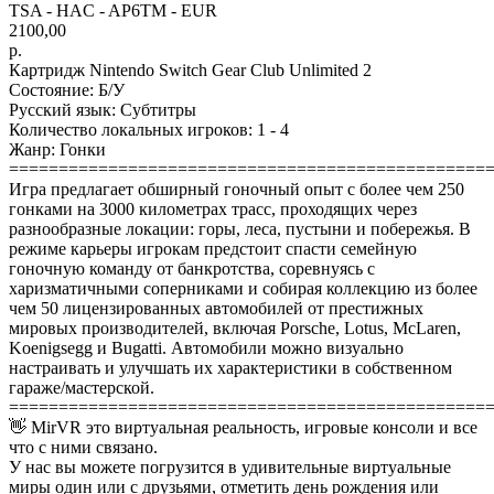
TSA - HAC - AP6TM - EUR
2100,00
р.
Картридж Nintendo Switch Gear Club Unlimited 2
Состояние: Б/У
Русский язык: Субтитры
Количество локальных игроков: 1 - 4
Жанр: Гонки
================================================
Игра предлагает обширный гоночный опыт с более чем 250
гонками на 3000 километрах трасс, проходящих через
разнообразные локации: горы, леса, пустыни и побережья. В
режиме карьеры игрокам предстоит спасти семейную
гоночную команду от банкротства, соревнуясь с
харизматичными соперниками и собирая коллекцию из более
чем 50 лицензированных автомобилей от престижных
мировых производителей, включая Porsche, Lotus, McLaren,
Koenigsegg и Bugatti. Автомобили можно визуально
настраивать и улучшать их характеристики в собственном
гараже/мастерской.
================================================
👋 MirVR это виртуальная реальность, игровые консоли и все
что с ними связано.
У нас вы можете погрузится в удивительные виртуальные
миры один или с друзьями, отметить день рождения или