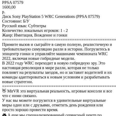
PPSA 07579
1600,00
р.
Диск Sony PlayStation 5 WRC Generations (PPSA 07579)
Состояние: Б/У
Русский язык: Субтитры
Количество локальных игроков: 1 - 2
Жанр: Имитация, Вождение и гонки
================================================
Примите вызов и сыграйте в самую полную, реалистичную и
требовательную симуляцию ралли в истории. Погрузитесь в
эпицентр гонки и управляйте машинами чемпионата WRC
2022, включая новые гибридные модели.
В 2022 году WRC переходит в новую гибридную эру. Это
настоящая революция в мире ралли, которая не только
повлияет на результаты заездов, но и заставит водителей и их
команды адаптироваться к новым условиям и разрабатывать
новые стратегии.
================================================
👋 MirVR это виртуальная реальность, игровые консоли и все
что с ними связано.
У нас вы можете погрузится в удивительные виртуальные
миры один или с друзьями, отметить день рождения или
просто хорошо провести время.
🎮 А еще мы специализированный сервисный центр по