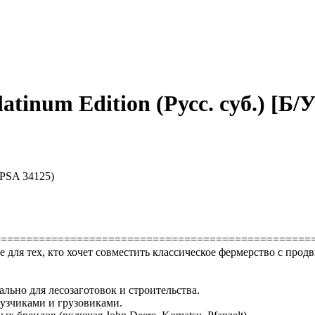
atinum Edition (Русс. суб.) [Б/У
(PPSA 34125)
==================================================
дание для тех, кто хочет совместить классическое фермерство с п
иально для лесозаготовок и строительства.
узчиками и грузовиками.