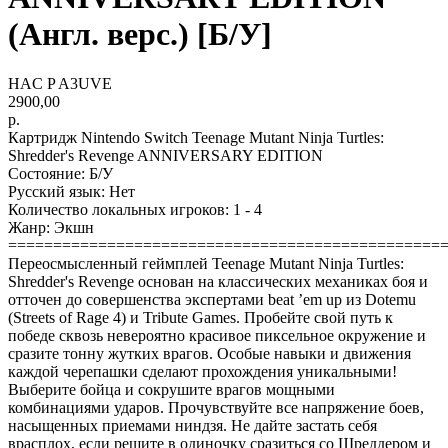
(Англ. верс.) [Б/У]
HAC P A3UVE
2900,00
р.
Картридж Nintendo Switch Teenage Mutant Ninja Turtles:
Shredder's Revenge ANNIVERSARY EDITION
Состояние: Б/У
Русский язык: Нет
Количество локальных игроков: 1 - 4
Жанр: Экшн
================================================
Переосмысленный геймплей Teenage Mutant Ninja Turtles:
Shredder's Revenge основан на классических механиках боя и
отточен до совершенства экспертами beat ’em up из Dotemu
(Streets of Rage 4) и Tribute Games. Пробейте свой путь к
победе сквозь невероятно красивое пиксельное окружение и
сразите тонну жутких врагов. Особые навыки и движения
каждой черепашки сделают прохождения уникальными!
Выберите бойца и сокрушите врагов мощными
комбинациями ударов. Прочувствуйте все напряжение боев,
насыщенных приемами ниндзя. Не дайте застать себя
врасплох, если решите в одиночку сразиться со Шреддером и