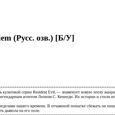
iem (Русс. озв.) [Б/У]
==================================================
ь культовой серии Resident Evil, — знаменует новую эпоху жанра
легендарным агентом Леоном С. Кеннеди. Их истории и стили и
ределами нашего времени. В отчаянной попытке сбежать он пиш
ь дьявола на его поле.