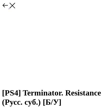
[PS4] Terminator. Resistance
(Русс. суб.) [Б/У]