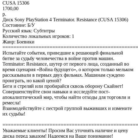
CUSA 15306
1700,00
р.
Диск Sony PlayStation 4 Terminator. Resistance (CUSA 15306)
Состояние: Б/У
Русский язык: Субтитры
Количество локальных игроков: 1
Жанр: Боевики
================================================
Испытайте события, приведшие к решающей финальной
битве за судьбу человечества в войне против машин.
Terminator: Resistance, шутер от первого лица, созданный во
время сценария «Война будущего», о котором только мельком
рассказывали в первых двух фильмах. Машинам суждено
проиграть, но какой ценой?
Беги и стреляй или пробирайся сквозь оборону Скайнет!
Совершенствуйте свои навыки и исследуйте пост-
апокалиптический мир, чтобы найти отходы для торговли и
ремесла!
Взаимодействуйте с пестрой группой выживших и измените
их судьбы!
================================================
Уважаемые клиенты! Просим Вас уточнять наличие и цену
диска перед заказом! Надеемся на Ваше понимание!