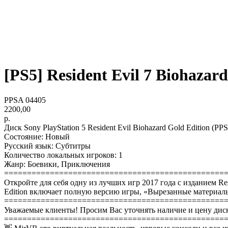
[PS5] Resident Evil 7 Biohazard
PPSA 04405
2200,00
р.
Диск Sony PlayStation 5 Resident Evil Biohazard Gold Edition (PP
Состояние: Новый
Русский язык: Субтитры
Количество локальных игроков: 1
Жанр: Боевики, Приключения
================================================
Откройте для себя одну из лучших игр 2017 года с изданием Res
Edition включает полную версию игры, «Вырезанные материалы»
================================================
Уважаемые клиенты! Просим Вас уточнять наличие и цену диск
================================================