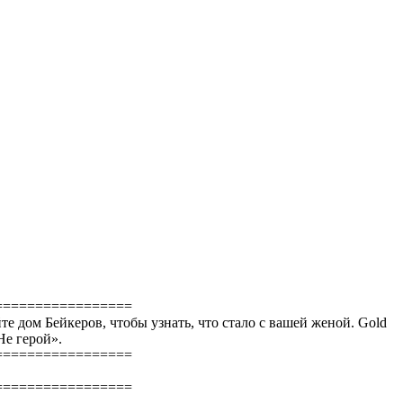
=================
йте дом Бейкеров, чтобы узнать, что стало с вашей женой. Gold
Не герой».
=================
=================