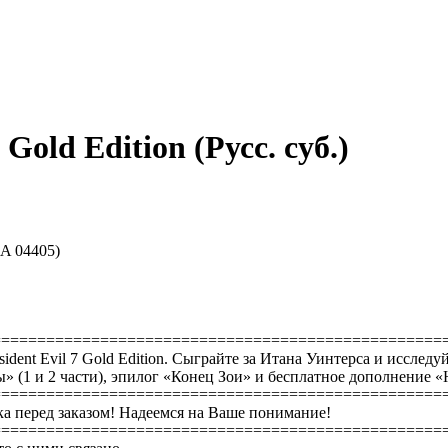
 Gold Edition (Русс. суб.)
SA 04405)
==================================================
ident Evil 7 Gold Edition. Сыграйте за Итана Уинтерса и исследу
 (1 и 2 части), эпилог «Конец Зои» и бесплатное дополнение «
==================================================
а перед заказом! Надеемся на Ваше понимание!
==================================================