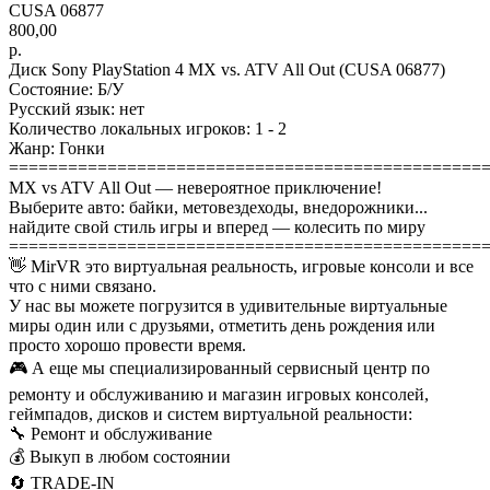
CUSA 06877
800,00
р.
Диск Sony PlayStation 4 MX vs. ATV All Out (CUSA 06877)
Состояние: Б/У
Русский язык: нет
Количество локальных игроков: 1 - 2
Жанр: Гонки
================================================
MX vs ATV All Out — невероятное приключение!
Выберите авто: байки, метовездеходы, внедорожники...
найдите свой стиль игры и вперед — колесить по миру
================================================
👋 MirVR это виртуальная реальность, игровые консоли и все
что с ними связано.
У нас вы можете погрузится в удивительные виртуальные
миры один или с друзьями, отметить день рождения или
просто хорошо провести время.
🎮 А еще мы специализированный сервисный центр по
ремонту и обслуживанию и магазин игровых консолей,
геймпадов, дисков и систем виртуальной реальности:
🔧 Ремонт и обслуживание
💰 Выкуп в любом состоянии
🔄 TRADE-IN