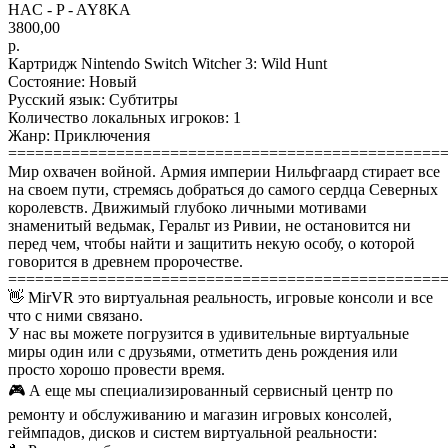
HAC - P - AY8KA
3800,00
р.
Картридж Nintendo Switch Witcher 3: Wild Hunt
Состояние: Новый
Русский язык: Субтитры
Количество локальных игроков: 1
Жанр: Приключения
================================================
Мир охвачен войной. Армия империи Нильфгаард стирает все
на своем пути, стремясь добраться до самого сердца Северных
королевств. Движимый глубоко личными мотивами
знаменитый ведьмак, Геральт из Ривии, не остановится ни
перед чем, чтобы найти и защитить некую особу, о которой
говорится в древнем пророчестве.
================================================
👋 MirVR это виртуальная реальность, игровые консоли и все
что с ними связано.
У нас вы можете погрузится в удивительные виртуальные
миры один или с друзьями, отметить день рождения или
просто хорошо провести время.
🎮 А еще мы специализированный сервисный центр по
ремонту и обслуживанию и магазин игровых консолей,
геймпадов, дисков и систем виртуальной реальности: