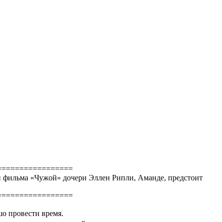
=================
ытий фильма «Чужой» дочери Эллен Рипли, Аманде, предстоит
=================
шо провести время.