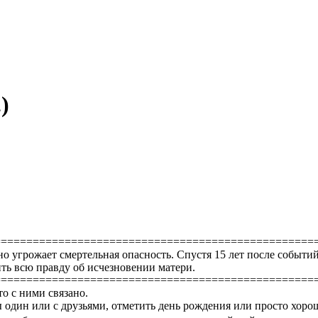
.)
==================================================
тоянно угрожает смертельная опасность. Спустя 15 лет после соб
ть всю правду об исчезновении матери.
==================================================
то с ними связано.
 один или с друзьями, отметить день рождения или просто хоро