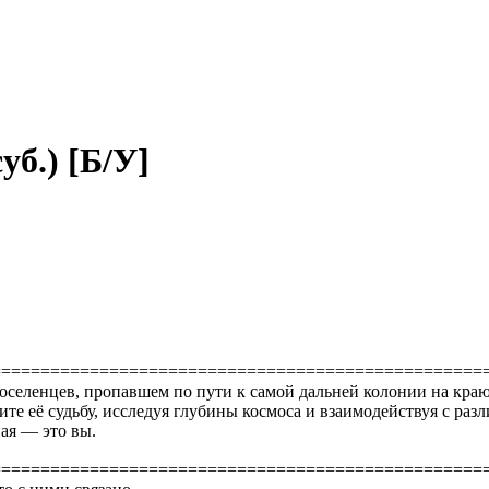
уб.) [Б/У]
==================================================
оселенцев, пропавшем по пути к самой дальней колонии на краю 
е её судьбу, исследуя глубины космоса и взаимодействуя с ра
ая — это вы.
==================================================