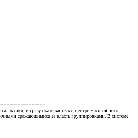
=================
галактики, и сразу оказываетесь в центре масштабного
зличными сражающимися за власть группировками. В системе
=================