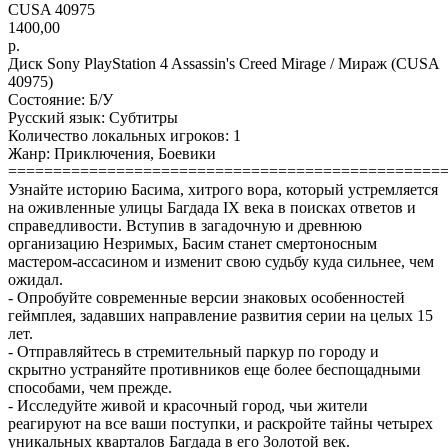
CUSA 40975
1400,00
р.
Диск Sony PlayStation 4 Assassin's Creed Mirage / Мираж (CUSA
40975)
Состояние: Б/У
Русский язык: Субтитры
Количество локальных игроков: 1
Жанр: Приключения, Боевики
================================================
Узнайте историю Басима, хитрого вора, который устремляется
на оживленные улицы Багдада IX века в поисках ответов и
справедливости. Вступив в загадочную и древнюю
организацию Незримых, Басим станет смертоносным
мастером-ассасином и изменит свою судьбу куда сильнее, чем
ожидал.
- Опробуйте современные версии знаковых особенностей
геймплея, задавших направление развития серии на целых 15
лет.
- Отправляйтесь в стремительный паркур по городу и
скрытно устраняйте противников еще более беспощадными
способами, чем прежде.
- Исследуйте живой и красочный город, чьи жители
реагируют на все ваши поступки, и раскройте тайны четырех
уникальных кварталов Багдада в его Золотой век.