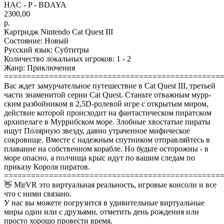
HAC - P - BDAYA
2300,00
р.
Картридж Nintendo Cat Quest III
Состояние: Новый
Русский язык: Cубтитры
Количество локальных игроков: 1 - 2
Жанр: Приключения
================================================
Вас ждет замурчательное путешествие в Cat Quest III, третьей
части знаменитой серии Cat Quest. Станьте отважным мурр-
ским разбойником в 2,5D-ролевой игре с открытым миром,
действие которой происходит на фантастическом пиратском
архипелаге в Муррибском море. Злобные хвостатые пираты
ищут Полярную звезду, давно утраченное мифическое
сокровище. Вместе с надежным спутником отправляйтесь в
плавание на собственном корабле. Но будьте осторожны - в
море опасно, а полчища крыс идут по вашим следам по
приказу Короля пиратов.
================================================
👋 MirVR это виртуальная реальность, игровые консоли и все
что с ними связано.
У нас вы можете погрузится в удивительные виртуальные
миры один или с друзьями, отметить день рождения или
просто хорошо провести время.