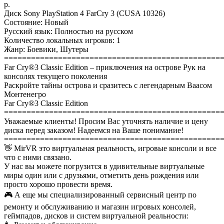
р.
Диск Sony PlayStation 4 FarСry 3 (CUSA 10326)
Состояние: Новый
Русский язык: Полностью на русском
Количество локальных игроков: 1
Жанр: Боевики, Шутеры
================================================
Far Cry®3 Classic Edition – приключения на острове Рук на
консолях текущего поколения
Раскройте тайны острова и сразитесь с легендарным Ваасом
Монтенегро
Far Cry®3 Classic Edition
================================================
Уважаемые клиенты! Просим Вас уточнять наличие и цену
диска перед заказом! Надеемся на Ваше понимание!
================================================
👋 MirVR это виртуальная реальность, игровые консоли и все
что с ними связано.
У нас вы можете погрузится в удивительные виртуальные
миры один или с друзьями, отметить день рождения или
просто хорошо провести время.
🎮 А еще мы специализированный сервисный центр по
ремонту и обслуживанию и магазин игровых консолей,
геймпадов, дисков и систем виртуальной реальности: