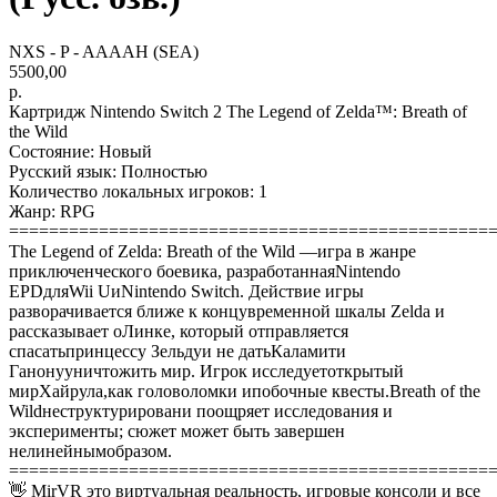
NXS - P - AAAAH (SEA)
5500,00
р.
Картридж Nintendo Switch 2 The Legend of Zelda™: Breath of
the Wild
Состояние: Новый
Русский язык: Полностью
Количество локальных игроков: 1
Жанр: RPG
================================================
The Legend of Zelda: Breath of the Wild —игра в жанре
приключенческого боевика, разработаннаяNintendo
EPDдляWii UиNintendo Switch. Действие игры
разворачивается ближе к концувременной шкалы Zelda и
рассказывает оЛинке, который отправляется
спасатьпринцессу Зельдуи не датьКаламити
Ганонууничтожить мир. Игрок исследуетоткрытый
мирХайрула,как головоломки ипобочные квесты.Breath of the
Wildнеструктурировани поощряет исследования и
эксперименты; сюжет может быть завершен
нелинейнымобразом.
================================================
👋 MirVR это виртуальная реальность, игровые консоли и все