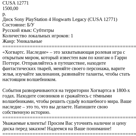
CUSA 12771
1500,00
р.
Диск Sony PlayStation 4 Hogwarts Legacy (CUSA 12771)
Состояние: Б/У
Русский язык: Субтитры
Количество локальных игроков: 1
Жанр: Уникальные
================================================
«Хогвартс. Наследие» – это захватывающая ролевая игра с
открытым миром, который известен вам по книгам о Гарри
Поттере. Отправляйтесь в путешествие, находите
фантастических тварей, меняйте своего персонажа, варите
зелья, изучайте заклинания, развивайте таланты, чтобы стать
настоящим волшебником.
События разворачиваются на территории Хогвартса в 1800-х
годах. Находите союзников и сражайтесь с тёмными
волшебниками, чтобы решить судьбу волшебного мира. Ваше
наследие – это то, что вы делаете. Напишите свою
собственную историю.
================================================
Уважаемые клиенты! Просим Вас уточнять наличие и цену
диска перед заказом! Надеемся на Ваше понимание!
================================================