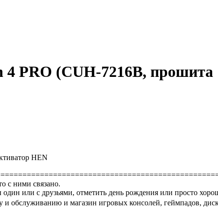
on 4 PRO (CUH-7216B, прошита 1
-активатор HEN
==================================================
то с ними связано.
 один или с друзьями, отметить день рождения или просто хоро
 и обслуживанию и магазин игровых консолей, геймпадов, диско