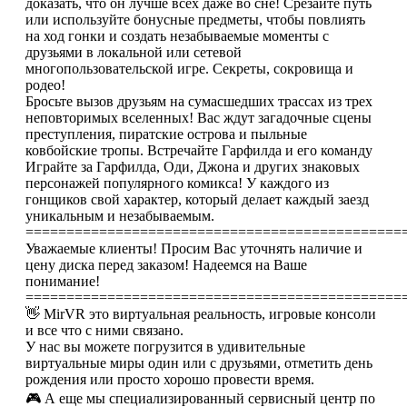
доказать, что он лучше всех даже во сне! Срезайте путь
или используйте бонусные предметы, чтобы повлиять
на ход гонки и создать незабываемые моменты с
друзьями в локальной или сетевой
многопользовательской игре. Секреты, сокровища и
родео!
Бросьте вызов друзьям на сумасшедших трассах из трех
неповторимых вселенных! Вас ждут загадочные сцены
преступления, пиратские острова и пыльные
ковбойские тропы. Встречайте Гарфилда и его команду
Играйте за Гарфилда, Оди, Джона и других знаковых
персонажей популярного комикса! У каждого из
гонщиков свой характер, который делает каждый заезд
уникальным и незабываемым.
==============================================
Уважаемые клиенты! Просим Вас уточнять наличие и
цену диска перед заказом! Надеемся на Ваше
понимание!
==============================================
👋 MirVR это виртуальная реальность, игровые консоли
и все что с ними связано.
У нас вы можете погрузится в удивительные
виртуальные миры один или с друзьями, отметить день
рождения или просто хорошо провести время.
🎮 А еще мы специализированный сервисный центр по