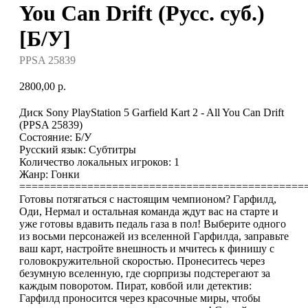
You Can Drift (Русс. суб.)
[Б/У]
PPSA 25839
2800,00
р.
Диск Sony PlayStation 5 Garfield Kart 2 - All You Can Drift
(PPSA 25839)
Состояние: Б/У
Русский язык: Субтитры
Количество локальных игроков: 1
Жанр: Гонки
==============================================
Готовы потягаться с настоящим чемпионом? Гарфилд,
Оди, Нермал и остальная команда ждут вас на старте и
уже готовы вдавить педаль газа в пол! Выберите одного
из восьми персонажей из вселенной Гарфилда, заправьте
ваш карт, настройте внешность и мчитесь к финишу с
головокружительной скоростью. Пронеситесь через
безумную вселенную, где сюрпризы подстерегают за
каждым поворотом. Пират, ковбой или детектив:
Гарфилд проносится через красочные миры, чтобы