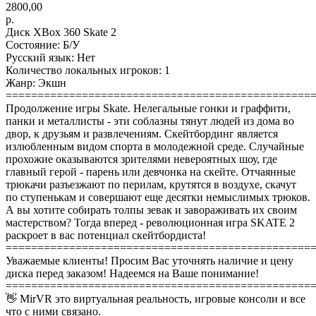
2800,00
р.
Диск XBox 360 Skate 2
Состояние: Б/У
Русский язык: Нет
Количество локальных игроков: 1
Жанр: Экшн
================================================
Продолжение игры Skate. Нелегальные гонки и граффити,
панки и металлисты - эти соблазны тянут людей из дома во
двор, к друзьям и развлечениям. Скейтбординг является
излюбленным видом спорта в молодежной среде. Случайные
прохожие оказываются зрителями невероятных шоу, где
главный герой - парень или девчонка на скейте. Отчаянные
трюкачи разъезжают по перилам, крутятся в воздухе, скачут
по ступенькам и совершают еще десятки немыслимых трюков.
А вы хотите собирать толпы зевак и завораживать их своим
мастерством? Тогда вперед - революционная игра SKATE 2
раскроет в вас потенциал скейтбордиста!
================================================
Уважаемые клиенты! Просим Вас уточнять наличие и цену
диска перед заказом! Надеемся на Ваше понимание!
================================================
👋 MirVR это виртуальная реальность, игровые консоли и все
что с ними связано.