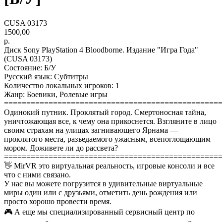
CUSA 03173
1500,00
р.
Диск Sony PlayStation 4 Bloodborne. Издание "Игра Года"
(CUSA 03173)
Состояние: Б/У
Русский язык: Субтитры
Количество локальных игроков: 1
Жанр: Боевики, Ролевые игры
================================================
Одинокий путник. Проклятый город. Смертоносная тайна,
уничтожающая все, к чему она прикоснется. Взгляните в лицо
своим страхам на улицах загнивающего Ярнама —
проклятого места, разъедаемого ужасным, всепоглощающим
мором. Доживете ли до рассвета?
================================================
👋 MirVR это виртуальная реальность, игровые консоли и все
что с ними связано.
У нас вы можете погрузится в удивительные виртуальные
миры один или с друзьями, отметить день рождения или
просто хорошо провести время.
🎮 А еще мы специализированный сервисный центр по