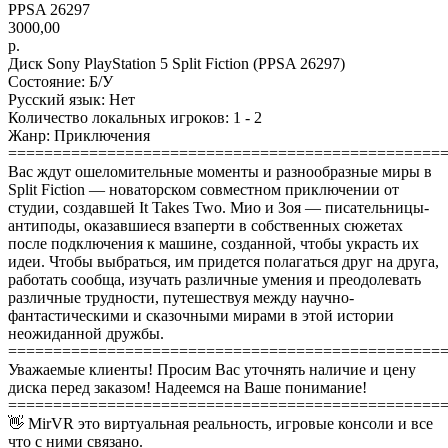
PPSA 26297
3000,00
р.
Диск Sony PlayStation 5 Split Fiction (PPSA 26297)
Состояние: Б/У
Русский язык: Нет
Количество локальных игроков: 1 - 2
Жанр: Приключения
================================================
Вас ждут ошеломительные моменты и разнообразные миры в
Split Fiction — новаторском совместном приключении от
студии, создавшей It Takes Two. Мио и Зоя — писательницы-
антиподы, оказавшиеся взаперти в собственных сюжетах
после подключения к машине, созданной, чтобы украсть их
идеи. Чтобы выбраться, им придется полагаться друг на друга,
работать сообща, изучать различные умения и преодолевать
различные трудности, путешествуя между научно-
фантастическими и сказочными мирами в этой истории
неожиданной дружбы.
================================================
Уважаемые клиенты! Просим Вас уточнять наличие и цену
диска перед заказом! Надеемся на Ваше понимание!
================================================
👋 MirVR это виртуальная реальность, игровые консоли и все
что с ними связано.