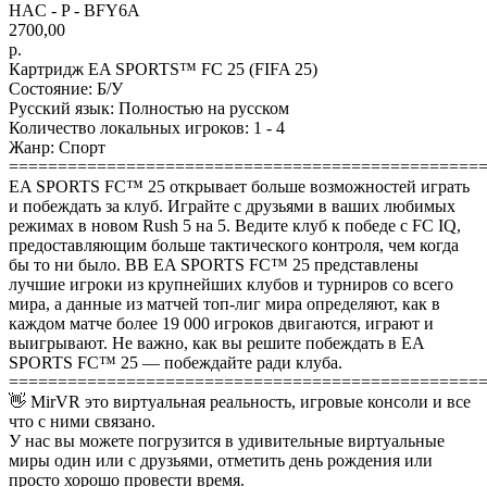
HAC - P - BFY6A
2700,00
р.
Картридж EA SPORTS™ FC 25 (FIFA 25)
Состояние: Б/У
Русский язык: Полностью на русском
Количество локальных игроков: 1 - 4
Жанр: Спорт
================================================
EA SPORTS FC™ 25 открывает больше возможностей играть
и побеждать за клуб. Играйте с друзьями в ваших любимых
режимах в новом Rush 5 на 5. Ведите клуб к победе с FC IQ,
предоставляющим больше тактического контроля, чем когда
бы то ни было. ВВ EA SPORTS FC™ 25 представлены
лучшие игроки из крупнейших клубов и турниров со всего
мира, а данные из матчей топ-лиг мира определяют, как в
каждом матче более 19 000 игроков двигаются, играют и
выигрывают. Не важно, как вы решите побеждать в EA
SPORTS FC™ 25 — побеждайте ради клуба.
================================================
👋 MirVR это виртуальная реальность, игровые консоли и все
что с ними связано.
У нас вы можете погрузится в удивительные виртуальные
миры один или с друзьями, отметить день рождения или
просто хорошо провести время.