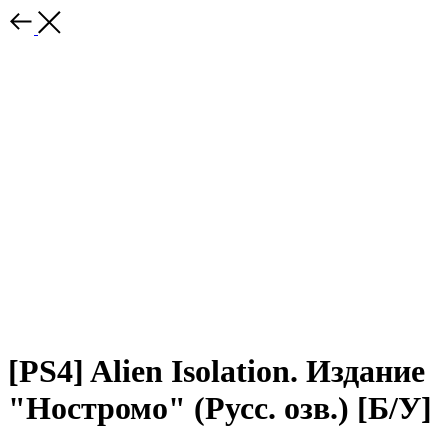
[PS4] Alien Isolation. Издание
"Ностромо" (Русс. озв.) [Б/У]