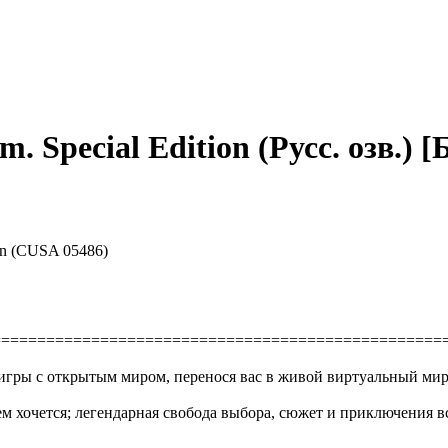
m. Special Edition (Русс. озв.) [
ion (CUSA 05486)
==================================================
игры с открытым миром, перенося вас в живой виртуальный мир, 
ем хочется; легендарная свобода выбора, сюжет и приключения вс