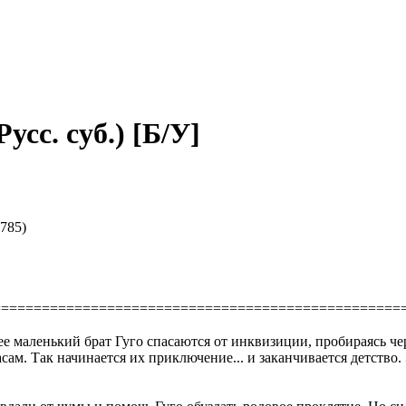
Русс. суб.) [Б/У]
2785)
==================================================
е маленький брат Гуго спасаются от инквизиции, пробираясь че
 Так начинается их приключение... и заканчивается детство. 